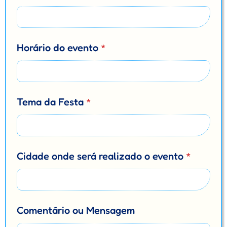
e
v
e
n
t
Horário do evento
*
o
Tema da Festa
*
Cidade onde será realizado o evento
*
Comentário ou Mensagem