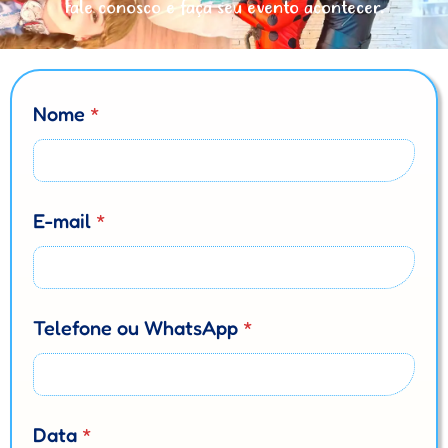
Fale conosco e faça seu evento acontecer.
Nome
*
E-mail
*
T
Telefone ou WhatsApp
*
e
m
a
s
e
r
Data
*
á